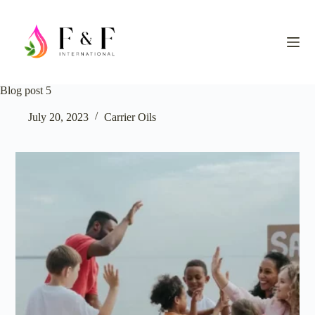
S
k
i
p
t
o
c
Blog post 5
o
n
July 20, 2023
Carrier Oils
t
e
n
t