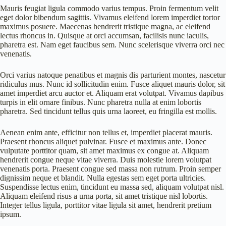
Mauris feugiat ligula commodo varius tempus. Proin fermentum velit
eget dolor bibendum sagittis. Vivamus eleifend lorem imperdiet tortor
maximus posuere. Maecenas hendrerit tristique magna, ac eleifend
lectus rhoncus in. Quisque at orci accumsan, facilisis nunc iaculis,
pharetra est. Nam eget faucibus sem. Nunc scelerisque viverra orci nec
venenatis.
Orci varius natoque penatibus et magnis dis parturient montes, nascetur
ridiculus mus. Nunc id sollicitudin enim. Fusce aliquet mauris dolor, sit
amet imperdiet arcu auctor et. Aliquam erat volutpat. Vivamus dapibus
turpis in elit ornare finibus. Nunc pharetra nulla at enim lobortis
pharetra. Sed tincidunt tellus quis urna laoreet, eu fringilla est mollis.
Aenean enim ante, efficitur non tellus et, imperdiet placerat mauris.
Praesent rhoncus aliquet pulvinar. Fusce et maximus ante. Donec
vulputate porttitor quam, sit amet maximus ex congue at. Aliquam
hendrerit congue neque vitae viverra. Duis molestie lorem volutpat
venenatis porta. Praesent congue sed massa non rutrum. Proin semper
dignissim neque et blandit. Nulla egestas sem eget porta ultricies.
Suspendisse lectus enim, tincidunt eu massa sed, aliquam volutpat nisl.
Aliquam eleifend risus a urna porta, sit amet tristique nisl lobortis.
Integer tellus ligula, porttitor vitae ligula sit amet, hendrerit pretium
ipsum.