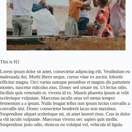
This is H2
Lorem ipsum dolor sit amet, consectetur adipiscing elit. Vestibulum eu
malesuada dui. Morbi libero neque, cursus vitae ex auctor, lobortis
efficitur magna. Orci varius natoque penatibus et magnis dis parturient
montes, nascetur ridiculus mus. Donec sed ornare mi. Ut lectus odio,
facilisis quis venenatis et, viverra id ex. Mauris pharetra ipsum at velit
scelerisque vulputate. Maecenas iaculis urna vel metus tempor
fermentum a a ipsum. Nulla feugiat tellus non ipsum luctus convallis a
convallis nisi. Donec consectetur hendrerit lacus non maximus.
Suspendisse aliquet scelerisque mi, sit amet laoreet risus. Cras in dolor
a elit iaculis vulputate. Maecenas viverra nec sapien quis mollis.
Suspendisse justo odio, rhoncus eu volutpat vel, vehicula id ligula.