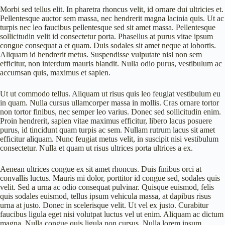
Morbi sed tellus elit. In pharetra rhoncus velit, id ornare dui ultricies et.
Pellentesque auctor sem massa, nec hendrerit magna lacinia quis. Ut ac
turpis nec leo faucibus pellentesque sed sit amet massa. Pellentesque
sollicitudin velit id consectetur porta. Phasellus at purus vitae ipsum
congue consequat a et quam. Duis sodales sit amet neque at lobortis.
Aliquam id hendrerit metus. Suspendisse vulputate nisl non sem
efficitur, non interdum mauris blandit. Nulla odio purus, vestibulum ac
accumsan quis, maximus et sapien.
Ut ut commodo tellus. Aliquam ut risus quis leo feugiat vestibulum eu
in quam. Nulla cursus ullamcorper massa in mollis. Cras ornare tortor
non tortor finibus, nec semper leo varius. Donec sed sollicitudin enim.
Proin hendrerit, sapien vitae maximus efficitur, libero lacus posuere
purus, id tincidunt quam turpis ac sem. Nullam rutrum lacus sit amet
efficitur aliquam. Nunc feugiat metus velit, in suscipit nisi vestibulum
consectetur. Nulla et quam ut risus ultrices porta ultrices a ex.
Aenean ultrices congue ex sit amet rhoncus. Duis finibus orci at
convallis luctus. Mauris mi dolor, porttitor id congue sed, sodales quis
velit. Sed a urna ac odio consequat pulvinar. Quisque euismod, felis
quis sodales euismod, tellus ipsum vehicula massa, at dapibus risus
urna at justo. Donec in scelerisque velit. Ut vel ex justo. Curabitur
faucibus ligula eget nisi volutpat luctus vel ut enim. Aliquam ac dictum
magna. Nulla congue quis ligula non cursus. Nulla lorem ipsum,