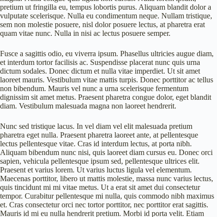
pretium ut fringilla eu, tempus lobortis purus. Aliquam blandit dolor a
vulputate scelerisque. Nulla eu condimentum neque. Nullam tristique,
sem non molestie posuere, nisl dolor posuere lectus, at pharetra erat
quam vitae nunc. Nulla in nisi ac lectus posuere semper.
Fusce a sagittis odio, eu viverra ipsum. Phasellus ultricies augue diam,
et interdum tortor facilisis ac. Suspendisse placerat nunc quis urna
dictum sodales. Donec dictum et nulla vitae imperdiet. Ut sit amet
laoreet mauris. Vestibulum vitae mattis turpis. Donec porttitor ac tellus
non bibendum. Mauris vel nunc a urna scelerisque fermentum
dignissim sit amet metus. Praesent pharetra congue dolor, eget blandit
diam. Vestibulum malesuada magna non laoreet hendrerit.
Nunc sed tristique lacus. In vel diam vel elit malesuada pretium
pharetra eget nulla. Praesent pharetra laoreet ante, at pellentesque
lectus pellentesque vitae. Cras id interdum lectus, at porta nibh.
Aliquam bibendum nunc nisi, quis laoreet diam cursus eu. Donec orci
sapien, vehicula pellentesque ipsum sed, pellentesque ultrices elit.
Praesent et varius lorem. Ut varius luctus ligula vel elementum.
Maecenas porttitor, libero ut mattis molestie, massa nunc varius lectus,
quis tincidunt mi mi vitae metus. Ut a erat sit amet dui consectetur
tempor. Curabitur pellentesque mi nulla, quis commodo nibh maximus
et. Cras consectetur orci nec tortor porttitor, nec porttitor erat sagittis.
Mauris id mi eu nulla hendrerit pretium. Morbi id porta velit. Etiam