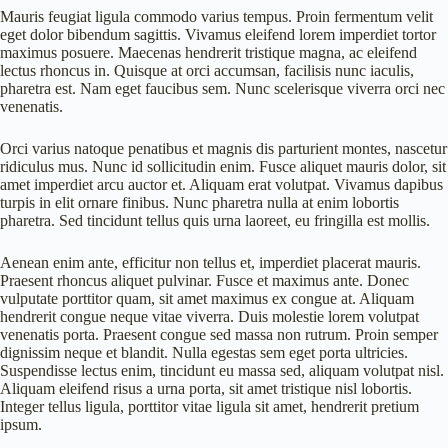
Mauris feugiat ligula commodo varius tempus. Proin fermentum velit
eget dolor bibendum sagittis. Vivamus eleifend lorem imperdiet tortor
maximus posuere. Maecenas hendrerit tristique magna, ac eleifend
lectus rhoncus in. Quisque at orci accumsan, facilisis nunc iaculis,
pharetra est. Nam eget faucibus sem. Nunc scelerisque viverra orci nec
venenatis.
Orci varius natoque penatibus et magnis dis parturient montes, nascetur
ridiculus mus. Nunc id sollicitudin enim. Fusce aliquet mauris dolor, sit
amet imperdiet arcu auctor et. Aliquam erat volutpat. Vivamus dapibus
turpis in elit ornare finibus. Nunc pharetra nulla at enim lobortis
pharetra. Sed tincidunt tellus quis urna laoreet, eu fringilla est mollis.
Aenean enim ante, efficitur non tellus et, imperdiet placerat mauris.
Praesent rhoncus aliquet pulvinar. Fusce et maximus ante. Donec
vulputate porttitor quam, sit amet maximus ex congue at. Aliquam
hendrerit congue neque vitae viverra. Duis molestie lorem volutpat
venenatis porta. Praesent congue sed massa non rutrum. Proin semper
dignissim neque et blandit. Nulla egestas sem eget porta ultricies.
Suspendisse lectus enim, tincidunt eu massa sed, aliquam volutpat nisl.
Aliquam eleifend risus a urna porta, sit amet tristique nisl lobortis.
Integer tellus ligula, porttitor vitae ligula sit amet, hendrerit pretium
ipsum.