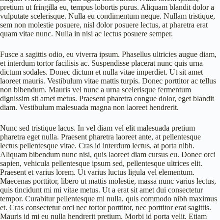
pretium ut fringilla eu, tempus lobortis purus. Aliquam blandit dolor a
vulputate scelerisque. Nulla eu condimentum neque. Nullam tristique,
sem non molestie posuere, nisl dolor posuere lectus, at pharetra erat
quam vitae nunc. Nulla in nisi ac lectus posuere semper.
Fusce a sagittis odio, eu viverra ipsum. Phasellus ultricies augue diam,
et interdum tortor facilisis ac. Suspendisse placerat nunc quis urna
dictum sodales. Donec dictum et nulla vitae imperdiet. Ut sit amet
laoreet mauris. Vestibulum vitae mattis turpis. Donec porttitor ac tellus
non bibendum. Mauris vel nunc a urna scelerisque fermentum
dignissim sit amet metus. Praesent pharetra congue dolor, eget blandit
diam. Vestibulum malesuada magna non laoreet hendrerit.
Nunc sed tristique lacus. In vel diam vel elit malesuada pretium
pharetra eget nulla. Praesent pharetra laoreet ante, at pellentesque
lectus pellentesque vitae. Cras id interdum lectus, at porta nibh.
Aliquam bibendum nunc nisi, quis laoreet diam cursus eu. Donec orci
sapien, vehicula pellentesque ipsum sed, pellentesque ultrices elit.
Praesent et varius lorem. Ut varius luctus ligula vel elementum.
Maecenas porttitor, libero ut mattis molestie, massa nunc varius lectus,
quis tincidunt mi mi vitae metus. Ut a erat sit amet dui consectetur
tempor. Curabitur pellentesque mi nulla, quis commodo nibh maximus
et. Cras consectetur orci nec tortor porttitor, nec porttitor erat sagittis.
Mauris id mi eu nulla hendrerit pretium. Morbi id porta velit. Etiam