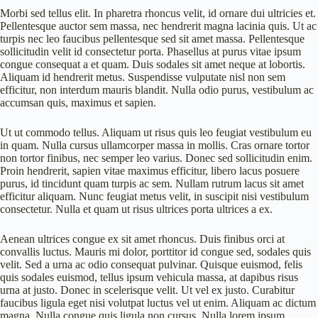
Morbi sed tellus elit. In pharetra rhoncus velit, id ornare dui ultricies et.
Pellentesque auctor sem massa, nec hendrerit magna lacinia quis. Ut ac
turpis nec leo faucibus pellentesque sed sit amet massa. Pellentesque
sollicitudin velit id consectetur porta. Phasellus at purus vitae ipsum
congue consequat a et quam. Duis sodales sit amet neque at lobortis.
Aliquam id hendrerit metus. Suspendisse vulputate nisl non sem
efficitur, non interdum mauris blandit. Nulla odio purus, vestibulum ac
accumsan quis, maximus et sapien.
Ut ut commodo tellus. Aliquam ut risus quis leo feugiat vestibulum eu
in quam. Nulla cursus ullamcorper massa in mollis. Cras ornare tortor
non tortor finibus, nec semper leo varius. Donec sed sollicitudin enim.
Proin hendrerit, sapien vitae maximus efficitur, libero lacus posuere
purus, id tincidunt quam turpis ac sem. Nullam rutrum lacus sit amet
efficitur aliquam. Nunc feugiat metus velit, in suscipit nisi vestibulum
consectetur. Nulla et quam ut risus ultrices porta ultrices a ex.
Aenean ultrices congue ex sit amet rhoncus. Duis finibus orci at
convallis luctus. Mauris mi dolor, porttitor id congue sed, sodales quis
velit. Sed a urna ac odio consequat pulvinar. Quisque euismod, felis
quis sodales euismod, tellus ipsum vehicula massa, at dapibus risus
urna at justo. Donec in scelerisque velit. Ut vel ex justo. Curabitur
faucibus ligula eget nisi volutpat luctus vel ut enim. Aliquam ac dictum
magna. Nulla congue quis ligula non cursus. Nulla lorem ipsum,