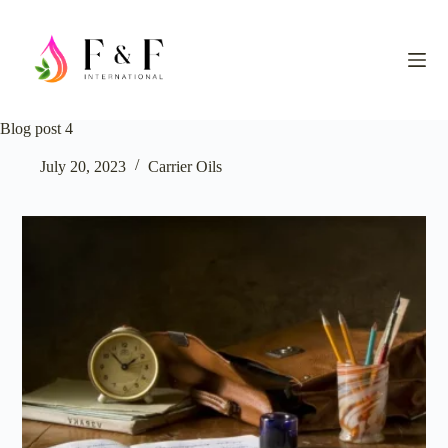
S
k
i
p
t
o
c
Blog post 4
o
n
July 20, 2023
Carrier Oils
t
e
n
t